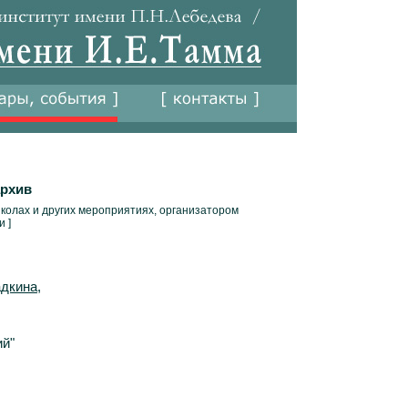
архив
колах и других мероприятиях, организатором
 ]
дкина,
ий"