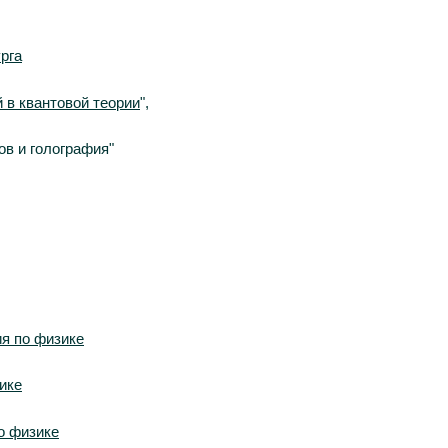
рга
в квантовой теории
",
в и голография"
я по физике
ике
о физике