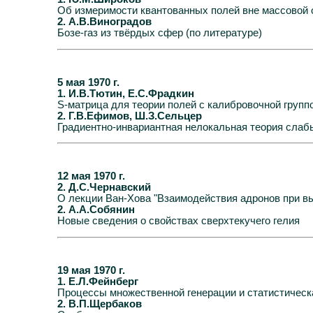
Об измеримости квантованных полей вне массовой 
2. А.В.Виноградов
Бозе-газ из твёрдых сфер (по литературе)
5 мая 1970 г.
1. И.В.Тютин, Е.С.Фрадкин
S-матрица для теории полей с калибровочной групп
2. Г.В.Ефимов, Ш.З.Сельцер
Градиентно-инвариантная нелокальная теория слаб
12 мая 1970 г.
2. Д.С.Чернавский
О лекции Ван-Хова "Взаимодействия адронов при вы
2. А.А.Собянин
Новые сведения о свойствах сверхтекучего гелия
19 мая 1970 г.
1. Е.Л.Фейнберг
Процессы множественной генерации и статистическ
2. В.П.Щербаков