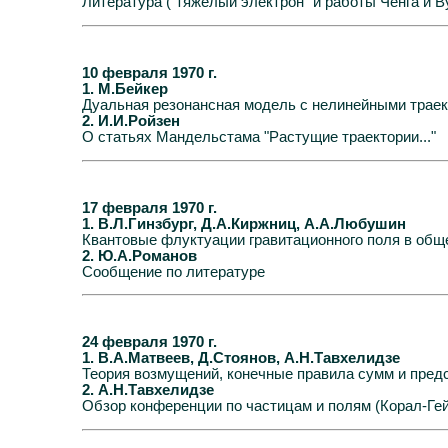
Литература ("тяжёлый электрон" и работы Ченга и В
10 февраля 1970 г.
1. М.Бейкер
Дуальная резонансная модель с нелинейными трае
2. И.И.Ройзен
О статьях Мандельстама "Растущие траектории..."
17 февраля 1970 г.
1. В.Л.Гинзбург, Д.А.Киржниц, А.А.Любушин
Квантовые флуктуации гравитационного поля в общ
2. Ю.А.Романов
Сообщение по литературе
24 февраля 1970 г.
1. В.А.Матвеев, Д.Стоянов, А.Н.Тавхелидзе
Теория возмущений, конечные правила сумм и пред
2. А.Н.Тавхелидзе
Обзор конференции по частицам и полям (Корал-Ге