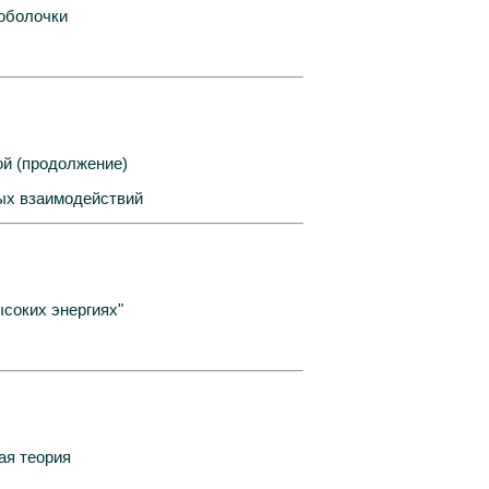
оболочки
ой (продолжение)
ых взаимодействий
соких энергиях"
ая теория