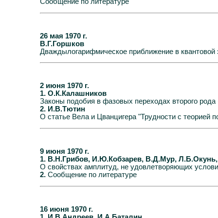
Сообщение по литературе
26 мая 1970 г.
В.Г.Горшков
Дваждылогарифмическое приближение в квантовой 
2 июня 1970 г.
1. О.К.Калашников
Законы подобия в фазовых переходах второго рода 
2. И.В.Тютин
О статье Вела и Цванцигера "Трудности с теорией 
9 июня 1970 г.
1. В.Н.Грибов, И.Ю.Кобзарев, В.Д.Мур, Л.Б.Окунь
О свойствах амплитуд, не удовлетворяющих услов
2.
Сообщение по литературе
16 июня 1970 г.
1. И.В.Андреев, И.А.Баталин