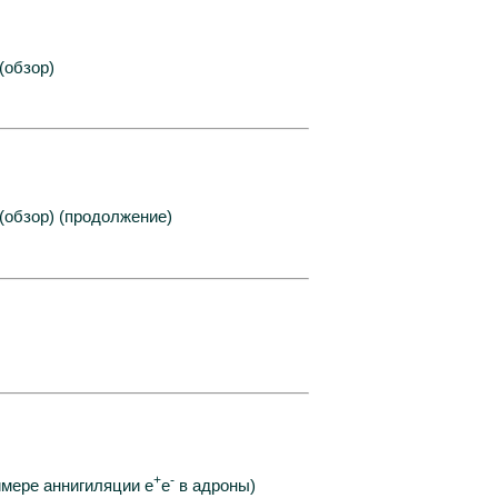
(обзор)
(обзор) (продолжение)
+
-
имере аннигиляции e
e
в адроны)