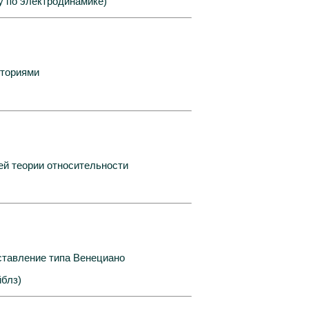
у по электродинамике)
кториями
ей теории относительности
ставление типа Венециано
йблз)