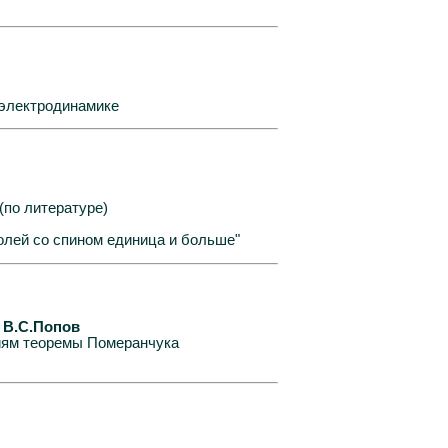
электродинамике
(по литературе)
полей со спином единица и больше"
, В.С.Попов
иям теоремы Померанчука